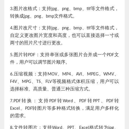
图片改格式：支持
、
、
、
等文件格式，
3.
jpg
png
bmp
tif
转换成
、
、
文件格式。
jpg
png
bmp
图片改尺寸：支持
、
、
、
等文件格式，
4.
jpg
png
bmp
tif
自定义更改图片宽度和高度，也可以直接选择一寸或
两寸的照片尺寸进行更改。
图片转
：支持单张或多张图片合并成一个
文
5.
PDF
PDF
件，用户可以调节图片顺序。
压缩视频：支持
、
、
、
、
、
6.
MOV
MP4
AVI
MPEG
WMV
、
、
、
等视频格式体积压缩，用户可以
F4V
MPG
TS
FLV
选择标准、高质量、普通三种压缩方式。
转换：支持
转
、
转
、
转
7.
PDF
PDF
Word
PDF
PPT
PDF
、
转图片等多种格式转换，满足用户多样化
E
xcel
PDF
的需求。
文件转图片：支持
、
、
格式转为
、
8.
Word
PPT
E
xcel
jpg