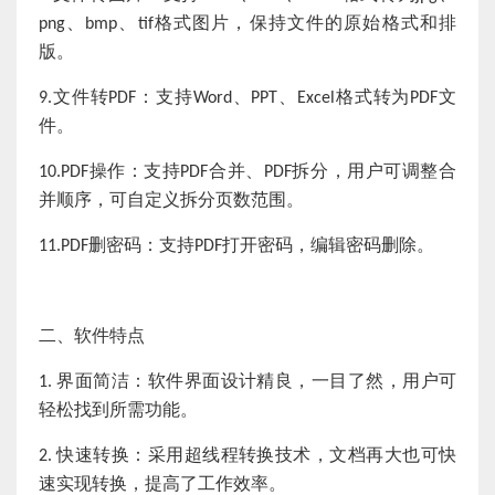
、
、
格式图片，保持文件的原始格式和排
png
b
mp
tif
版。
文件转
：支持
、
、
格式转为
文
9.
PDF
Word
PPT
E
xcel
PDF
件。
操作：支持
合并、
拆分，用户可调整合
10.
PDF
PDF
PDF
并顺序，可自定义拆分页数范围。
：支持
。
11.
PDF删密码
PDF打开密码，编辑密码删除
二、软件特点
界面简洁：软件界面设计精良，一目了然，用户可
1.
轻松找到所需功能。
快速转换：采用超线程转换技术，文档再大也可快
2.
速实现转换，提高了工作效率。