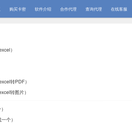
版
购买卡密
软件介绍
合作代理
查询代理
在线客服
xcel）
xcel转PDF）
excel转图片）
个）
成一个）